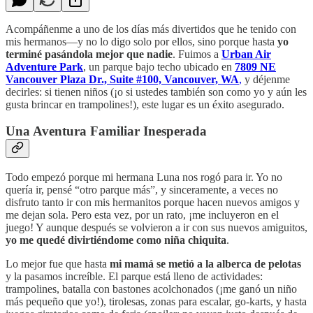
Acompáñenme a uno de los días más divertidos que he tenido con
mis hermanos—y no lo digo solo por ellos, sino porque hasta
yo
terminé pasándola mejor que nadie
. Fuimos a
Urban Air
Adventure Park
, un parque bajo techo ubicado en
7809 NE
Vancouver Plaza Dr., Suite #100, Vancouver, WA
,
y déjenme
decirles: si tienen niños (¡o si ustedes también son como yo y aún les
gusta brincar en trampolines!), este lugar es un éxito asegurado.
Una Aventura Familiar Inesperada
Todo empezó porque mi hermana Luna nos rogó para ir. Yo no
quería ir, pensé “otro parque más”, y sinceramente, a veces no
disfruto tanto ir con mis hermanitos porque hacen nuevos amigos y
me dejan sola. Pero esta vez, por un rato, ¡me incluyeron en el
juego! Y aunque después se volvieron a ir con sus nuevos amiguitos,
yo me quedé divirtiéndome como niña chiquita
.
Lo mejor fue que hasta
mi mamá se metió a la alberca de pelotas
y la pasamos increíble. El parque está lleno de actividades:
trampolines, batalla con bastones acolchonados (¡me ganó un niño
más pequeño que yo!), tirolesas, zonas para escalar, go-karts, y hasta